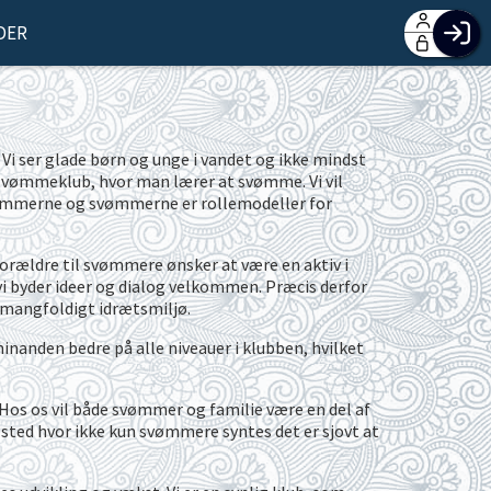
DER
F
H
G
O
Vi ser glade børn og unge i vandet og ikke mindst
Log
svømmeklub, hvor man lærer at svømme. Vi vil
vømmerne og svømmerne er rollemodeller for
 forældre til svømmere ønsker at være en aktiv i
i byder ideer og dialog velkommen. Præcis derfor
 mangfoldigt idrætsmiljø.
 hinanden bedre på alle niveauer i klubben, hvilket
Hos os vil både svømmer og familie være en del af
t sted hvor ikke kun svømmere syntes det er sjovt at