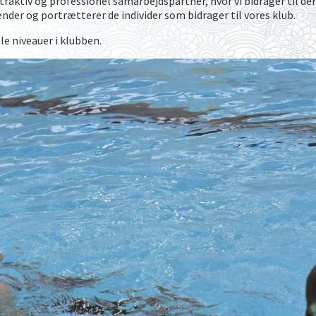
raktiv og professionel samarbejdspartner, hvor vi bidrager til dere
nder og portrætterer de individer som bidrager til vores klub.
le niveauer i klubben.