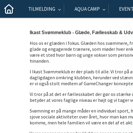
TILMELDING
AQUA CAMP
EVEN
Ikast Svømmeklub - Glæde, Fællesskab & Udv
Hos os er glæden i fokus. Glæden hos svømmere, fri
glade og engagerede trænere, som møder hver enke
være et sted hvor børn og unge vokser som perso
hinanden.
I Ikast Svømmeklub er der plads til alle. Vi tror på
dagligdagen omkring klubben, herunder ved stævner
er vi også stolt medlem af GameChanger konceptet
Vi tror på at det er fællesskabet der gør os stærke o
betyder at vores faglige niveau er højt og vi tager
Svømning er på mange måder en individuel sport, hv
sjove sociale aktiviteter over året, hvor man kan m
komme, men hele familien vil være en del af et ak