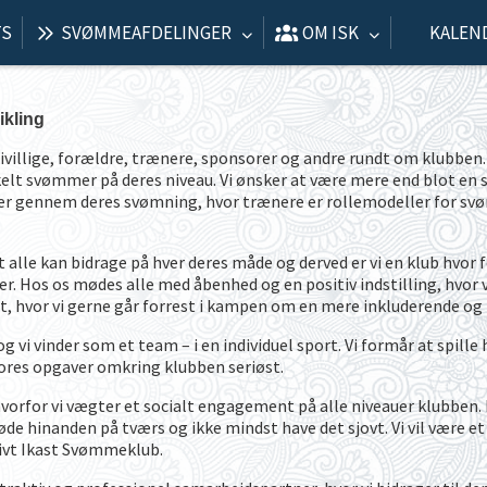
TS
SVØMMEAFDELINGER
OM ISK
KALEN
ikling
villige, forældre, trænere, sponsorer og andre rundt om klubben. 
lt svømmer på deres niveau. Vi ønsker at være mere end blot en 
ner gennem deres svømning, hvor trænere er rollemodeller for s
 at alle kan bidrage på hver deres måde og derved er vi en klub hvor
. Hos os mødes alle med åbenhed og en positiv indstilling, hvor v
, hvor vi gerne går forrest i kampen om en mere inkluderende og
g vi vinder som et team – i en individuel sport. Vi formår at spille
 vores opgaver omkring klubben seriøst.
orfor vi vægter et socialt engagement på alle niveauer klubben. 
øde hinanden på tværs og ikke mindst have det sjovt. Vi vil være e
tivt Ikast Svømmeklub.