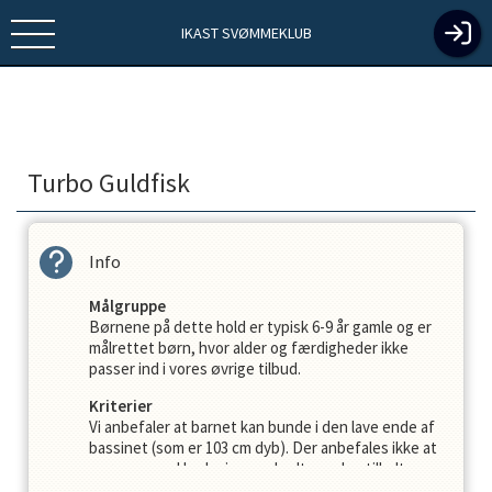
IKAST SVØMMEKLUB
Turbo Guldfisk
Info
Målgruppe
Børnene på dette hold er typisk 6-9 år gamle og er
målrettet børn, hvor alder og færdigheder ikke
passer ind i vores øvrige tilbud.
Kriterier
Vi anbefaler at barnet kan bunde i den lave ende af
bassinet (som er 103 cm dyb). Der anbefales ikke at
svømme med badevinger – bælte er dog tilladt.