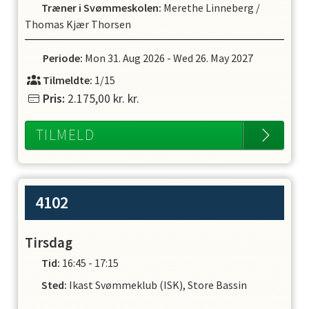
Træner i Svømmeskolen
:
Merethe Linneberg
/
103 cm og den dybe ende er 210 cm. Der er både en
træner og hjælpetræner til stede.
Thomas Kjær Thorsen
På holdet undervises der 2 gange i ugen, for at sikre
at børnenes færdigheder på sigt passer ind i vores
Periode:
Mon 31. Aug 2026
-
Wed 26. May 2027
øvrige tilbud.
Vi forbeholder os ret til at tilbyde plads på andre
Tilmeldte:
1/15
hold, hvis barnets niveau ikke stemmer overens.
Pris:
2.175,00 kr.
kr.
TILMELD
4102
Tirsdag
Tid:
16:45 - 17:15
Sted:
Ikast Svømmeklub (ISK), Store Bassin