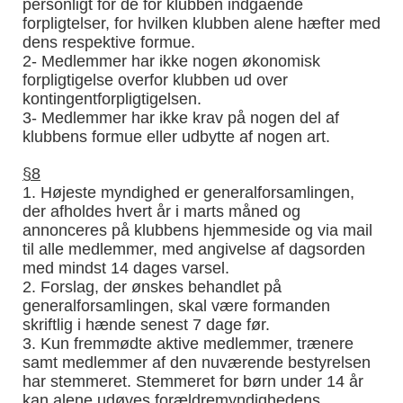
personligt for de for klubben indgående
forpligtelser, for hvilken klubben alene hæfter med
dens respektive formue.
2- Medlemmer har ikke nogen økonomisk
forpligtigelse overfor klubben ud over
kontingentforpligtigelsen.
3- Medlemmer har ikke krav på nogen del af
klubbens formue eller udbytte af nogen art.
§8
1. Højeste myndighed er generalforsamlingen,
der afholdes hvert år i marts måned og
annonceres på klubbens hjemmeside og via mail
til alle medlemmer, med angivelse af dagsorden
med mindst 14 dages varsel.
2. Forslag, der ønskes behandlet på
generalforsamlingen, skal være formanden
skriftlig i hænde senest 7 dage før.
3. Kun fremmødte aktive medlemmer, trænere
samt medlemmer af den nuværende bestyrelsen
har stemmeret. Stemmeret for børn under 14 år
kan alene udøves forældremyndighedens