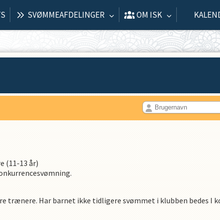
TS
SVØMMEAFDELINGER
OM ISK
KALEN
d
 (11-13 år)
 konkurrencesvømning.
gere trænere. Har barnet ikke tidligere svømmet i klubben bedes I 