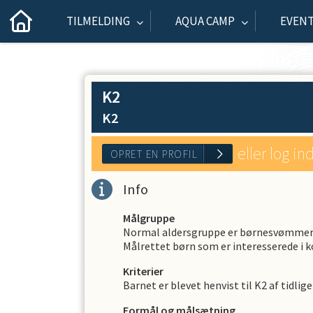
TILMELDING
AQUA CAMP
EVEN
K2
K2
eller log in
Info
OPRET EN PROFIL
Målgruppe
Normal aldersgruppe er børnesvømmere
Målrettet børn som er interesserede i
Kriterier
Barnet er blevet henvist til K2 af tidli
Formål og målsætning